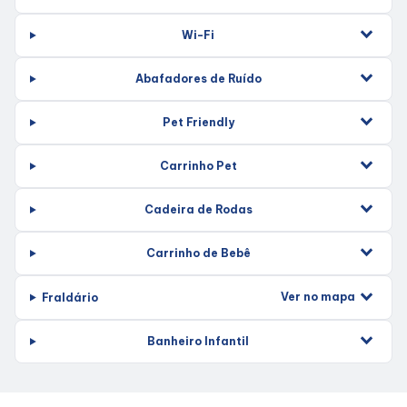
Horários
Wi-Fi
Abafadores de Ruído
Entretenimento
Pet Friendly
Cinema
Carrinho Pet
Eventos
Cadeira de Rodas
Fique Por Dentro
Carrinho de Bebê
Ver no mapa
Fraldário
Lojas e Restaurantes
Banheiro Infantil
Lojas