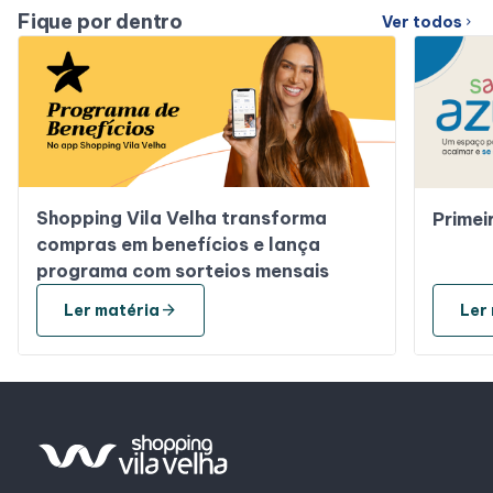
Alimentação
Fique por dentro
Ver todos
chevron_right
Shopping Vila Velha transforma
Primei
compras em benefícios e lança
programa com sorteios mensais
arrow_forward
Ler matéria
Ler