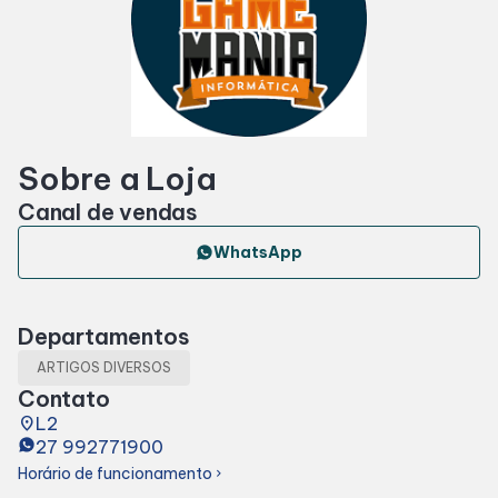
Horários
Entretenimento
Sobre a Loja
Cinema
Canal de vendas
Eventos
WhatsApp
Fique Por Dentro
Departamentos
ARTIGOS DIVERSOS
Lojas e Restaurantes
Contato
place
L2
27 992771900
Lojas
Horário de funcionamento
chevron_right