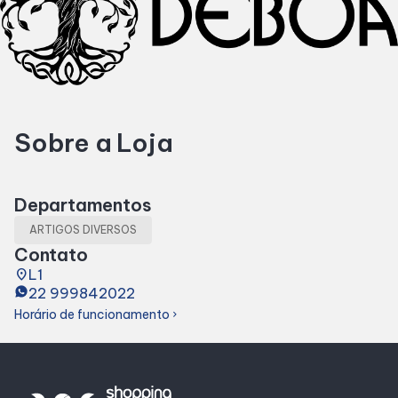
Horários
Entretenimento
Sobre a Loja
Cinema
Eventos
Departamentos
ARTIGOS DIVERSOS
Fique Por Dentro
Contato
place
L1
22 999842022
Lojas e Restaurantes
Horário de funcionamento
chevron_right
Lojas